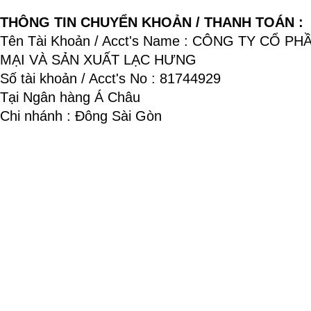
THÔNG TIN CHUYỂN KHOẢN / THANH TOÁN :
Tên Tài Khoản / Acct's Name : CÔNG TY CỔ P
MẠI VÀ SẢN XUẤT LẠC HƯNG
Số tài khoản / Acct's No : 81744929
Tại Ngân hàng Á Châu
Chi nhánh : Đông Sài Gòn