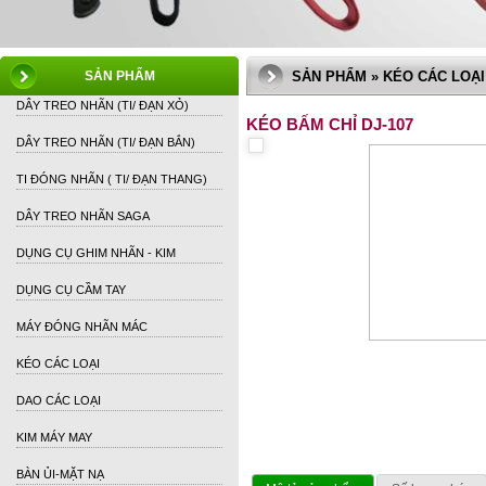
SẢN PHẨM
SẢN PHẨM » KÉO CÁC LOẠI
DÂY TREO NHÃN (TI/ ĐẠN XỎ)
KÉO BẤM CHỈ DJ-107
DÂY TREO NHÃN (TI/ ĐẠN BẮN)
TI ĐÓNG NHÃN ( TI/ ĐẠN THANG)
DÂY TREO NHÃN SAGA
DỤNG CỤ GHIM NHÃN - KIM
DỤNG CỤ CẦM TAY
MÁY ĐÓNG NHÃN MÁC
KÉO CÁC LOẠI
DAO CÁC LOẠI
KIM MÁY MAY
BÀN ỦI-MẶT NẠ