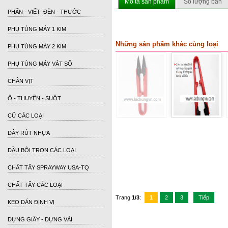
Mô tả sản phẩm
Số lượng bán
PHẤN - VIẾT- ĐÈN - THƯỚC
PHỤ TÙNG MÁY 1 KIM
Những sản phẩm khác cùng loại
PHỤ TÙNG MÁY 2 KIM
PHỤ TÙNG MÁY VẮT SỔ
CHÂN VỊT
Ổ - THUYỀN - SUỐT
CỮ CÁC LOẠI
DÂY RÚT NHỰA
DẦU BÔI TRƠN CÁC LOẠI
CHẤT TẨY SPRAYWAY USA-TQ
CHẤT TẨY CÁC LOẠI
Trang
1/3
:
1
2
3
Tiếp
KEO DÁN ĐỊNH VỊ
DỰNG GIẤY - DỰNG VẢI