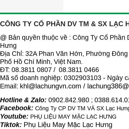
CÔNG TY CỔ PHẦN DV TM & SX LẠC
@ Bản quyền thuộc về : Công Ty Cổ Phần
Hưng
Địa Chỉ: 32A Phan Văn Hớn, Phường Đông
Phố Hồ Chí Minh, Việt Nam.
ĐT: 08.3811 0807 / 08.3811 0466
Mã số doanh nghiệp: 0302903103 - Ngày c
khl@
lachung
vn.com / lachung386@
Email:
Hotline & Zalo:
0902.842.980 ; 0388.614.
Facebook:
Công Ty CP DV TM VÀ SX Lạc Hưng
Youtube:
PHỤ LIỆU MAY MẶC LẠC HƯNG
Phụ Liệu May Mặc Lạc Hưng
Tiktok: