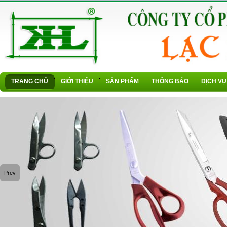
TRANG CHỦ
GIỚI THIỆU
SẢN PHẨM
THÔNG BÁO
DỊCH VỤ
Prev