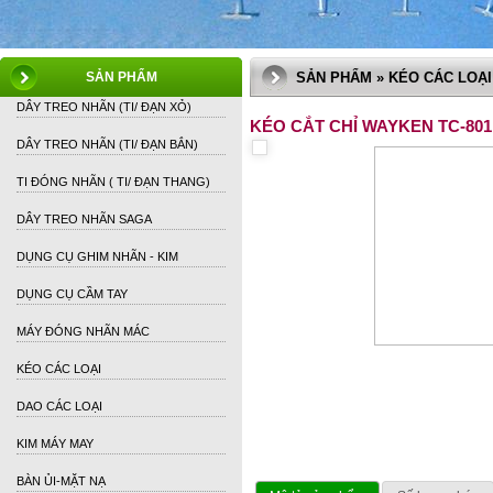
SẢN PHẨM
SẢN PHẨM » KÉO CÁC LOẠI
DÂY TREO NHÃN (TI/ ĐẠN XỎ)
KÉO CẮT CHỈ WAYKEN TC-801
DÂY TREO NHÃN (TI/ ĐẠN BẮN)
TI ĐÓNG NHÃN ( TI/ ĐẠN THANG)
DÂY TREO NHÃN SAGA
DỤNG CỤ GHIM NHÃN - KIM
DỤNG CỤ CẦM TAY
MÁY ĐÓNG NHÃN MÁC
KÉO CÁC LOẠI
DAO CÁC LOẠI
KIM MÁY MAY
BÀN ỦI-MẶT NẠ