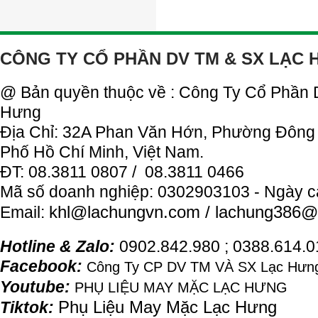
CÔNG TY CỔ PHẦN DV TM & SX LẠC
@ Bản quyền thuộc về : Công Ty Cổ Phần
Hưng
Địa Chỉ: 32A Phan Văn Hớn, Phường Đông
Phố Hồ Chí Minh, Việt Nam.
ĐT: 08.3811 0807 / 08.3811 0466
Mã số doanh nghiệp: 0302903103 - Ngày c
khl@
lachung
vn.com / lachung386@
Email:
Hotline & Zalo:
0902.842.980 ; 0388.614.
Facebook:
Công Ty CP DV TM VÀ SX Lạc Hưng
Youtube:
PHỤ LIỆU MAY MẶC LẠC HƯNG
Phụ Liệu May Mặc Lạc Hưng
Tiktok: