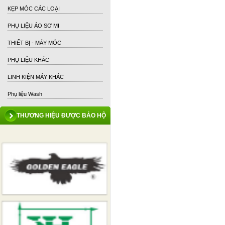
KẸP MÓC CÁC LOẠI
PHỤ LIỆU ÁO SƠ MI
THIẾT BỊ - MÁY MÓC
PHỤ LIỆU KHÁC
LINH KIỆN MÁY KHÁC
Phụ liệu Wash
THƯƠNG HIỆU ĐƯỢC BẢO HỘ