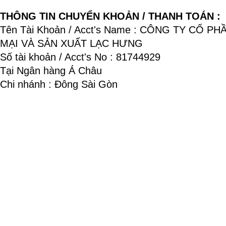
THÔNG TIN CHUYỂN KHOẢN / THANH TOÁN :
Tên Tài Khoản / Acct's Name : CÔNG TY CỔ P
MẠI VÀ SẢN XUẤT LẠC HƯNG
Số tài khoản / Acct's No : 81744929
Tại Ngân hàng Á Châu
Chi nhánh : Đông Sài Gòn