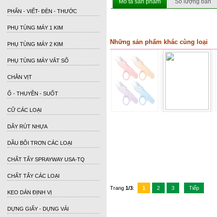
Mô tả sản phẩm
Số lượng bán
PHẤN - VIẾT- ĐÈN - THƯỚC
PHỤ TÙNG MÁY 1 KIM
Những sản phẩm khác cùng loại
PHỤ TÙNG MÁY 2 KIM
PHỤ TÙNG MÁY VẮT SỔ
CHÂN VỊT
Ổ - THUYỀN - SUỐT
CỮ CÁC LOẠI
DÂY RÚT NHỰA
DẦU BÔI TRƠN CÁC LOẠI
CHẤT TẨY SPRAYWAY USA-TQ
CHẤT TẨY CÁC LOẠI
Trang
1/3
:
1
2
3
Tiếp
KEO DÁN ĐỊNH VỊ
DỰNG GIẤY - DỰNG VẢI