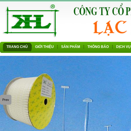
TRANG CHỦ
GIỚI THIỆU
SẢN PHẨM
THÔNG BÁO
DỊCH VỤ
Prev