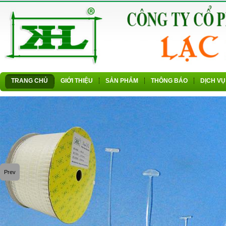
TRANG CHỦ
GIỚI THIỆU
SẢN PHẨM
THÔNG BÁO
DỊCH VỤ
Prev