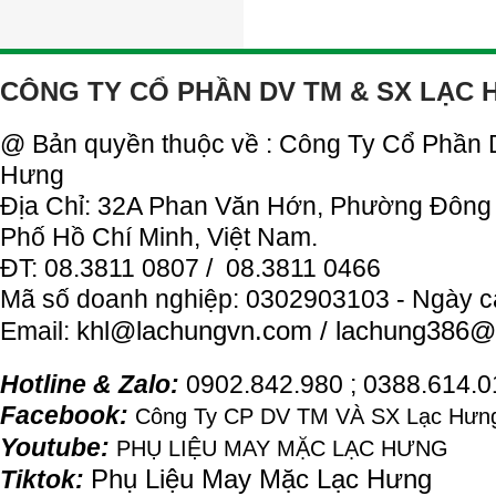
CÔNG TY CỔ PHẦN DV TM & SX LẠC
@ Bản quyền thuộc về : Công Ty Cổ Phần
Hưng
Địa Chỉ: 32A Phan Văn Hớn, Phường Đông
Phố Hồ Chí Minh, Việt Nam.
ĐT: 08.3811 0807 / 08.3811 0466
Mã số doanh nghiệp: 0302903103 - Ngày c
khl@
lachung
vn.com / lachung386@
Email:
Hotline & Zalo:
0902.842.980 ; 0388.614.
Facebook:
Công Ty CP DV TM VÀ SX Lạc Hưng
Youtube:
PHỤ LIỆU MAY MẶC LẠC HƯNG
Phụ Liệu May Mặc Lạc Hưng
Tiktok: