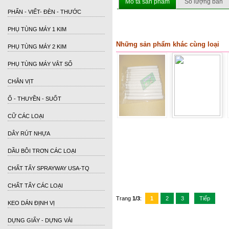
Mô tả sản phẩm
Số lượng bán
PHẤN - VIẾT- ĐÈN - THƯỚC
PHỤ TÙNG MÁY 1 KIM
Những sản phẩm khác cùng loại
PHỤ TÙNG MÁY 2 KIM
PHỤ TÙNG MÁY VẮT SỔ
CHÂN VỊT
Ổ - THUYỀN - SUỐT
CỮ CÁC LOẠI
DÂY RÚT NHỰA
DẦU BÔI TRƠN CÁC LOẠI
CHẤT TẨY SPRAYWAY USA-TQ
CHẤT TẨY CÁC LOẠI
Trang
1/3
:
1
2
3
Tiếp
KEO DÁN ĐỊNH VỊ
DỰNG GIẤY - DỰNG VẢI