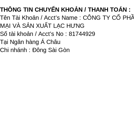
THÔNG TIN CHUYỂN KHOẢN / THANH TOÁN :
Tên Tài Khoản / Acct's Name : CÔNG TY CỔ P
MẠI VÀ SẢN XUẤT LẠC HƯNG
Số tài khoản / Acct's No : 81744929
Tại Ngân hàng Á Châu
Chi nhánh : Đông Sài Gòn