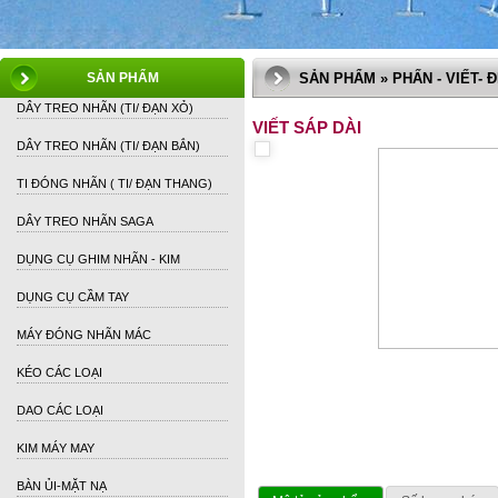
SẢN PHẨM
SẢN PHẨM » PHẤN - VIẾT- 
DÂY TREO NHÃN (TI/ ĐẠN XỎ)
VIẾT SÁP DÀI
DÂY TREO NHÃN (TI/ ĐẠN BẮN)
TI ĐÓNG NHÃN ( TI/ ĐẠN THANG)
DÂY TREO NHÃN SAGA
DỤNG CỤ GHIM NHÃN - KIM
DỤNG CỤ CẦM TAY
MÁY ĐÓNG NHÃN MÁC
KÉO CÁC LOẠI
DAO CÁC LOẠI
KIM MÁY MAY
BÀN ỦI-MẶT NẠ