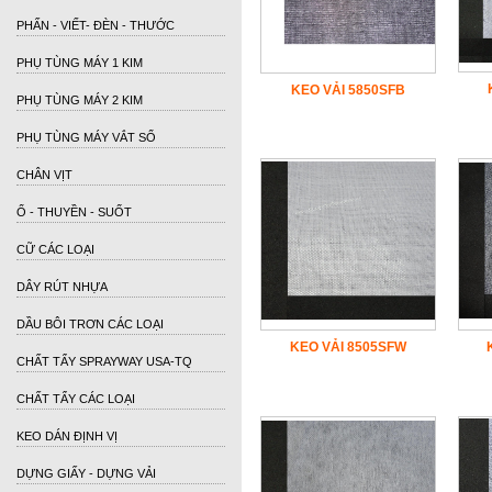
PHẤN - VIẾT- ĐÈN - THƯỚC
PHỤ TÙNG MÁY 1 KIM
KEO VẢI 5850SFB
PHỤ TÙNG MÁY 2 KIM
PHỤ TÙNG MÁY VẮT SỔ
CHÂN VỊT
Ổ - THUYỀN - SUỐT
CỮ CÁC LOẠI
DÂY RÚT NHỰA
DẦU BÔI TRƠN CÁC LOẠI
KEO VẢI 8505SFW
CHẤT TẨY SPRAYWAY USA-TQ
CHẤT TẨY CÁC LOẠI
KEO DÁN ĐỊNH VỊ
DỰNG GIẤY - DỰNG VẢI