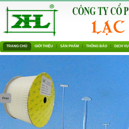
TRANG CHỦ
GIỚI THIỆU
SẢN PHẨM
THÔNG BÁO
DỊCH VỤ
Prev