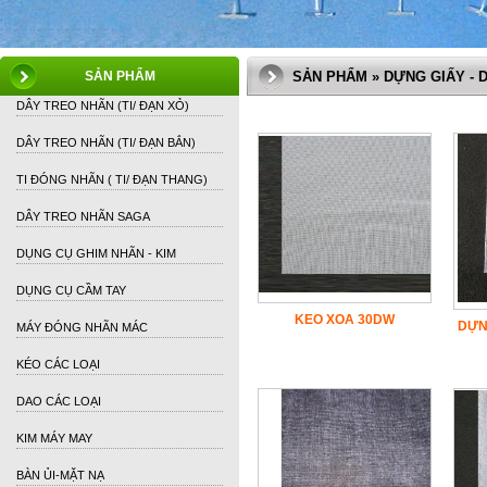
SẢN PHẨM
SẢN PHẨM » DỰNG GIẤY - 
DÂY TREO NHÃN (TI/ ĐẠN XỎ)
DÂY TREO NHÃN (TI/ ĐẠN BẮN)
TI ĐÓNG NHÃN ( TI/ ĐẠN THANG)
DÂY TREO NHÃN SAGA
DỤNG CỤ GHIM NHÃN - KIM
DỤNG CỤ CẦM TAY
KEO XOA 30DW
DỰN
MÁY ĐÓNG NHÃN MÁC
KÉO CÁC LOẠI
DAO CÁC LOẠI
KIM MÁY MAY
BÀN ỦI-MẶT NẠ