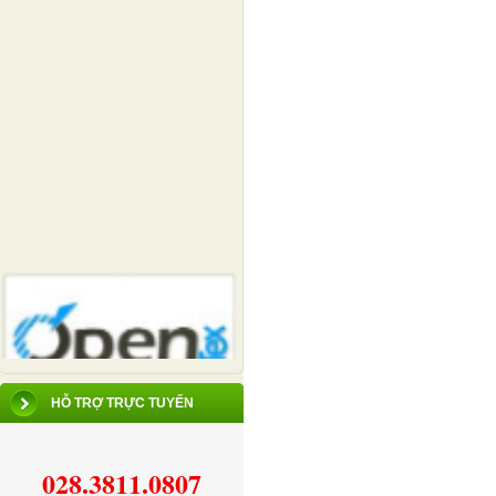
HỖ TRỢ TRỰC TUYẾN
028.3811.0807