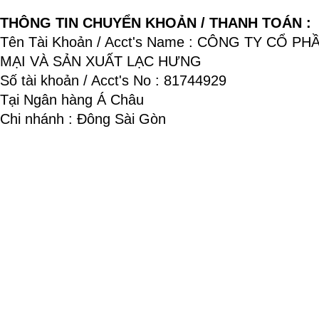
THÔNG TIN CHUYỂN KHOẢN / THANH TOÁN :
Tên Tài Khoản / Acct's Name : CÔNG TY CỔ P
MẠI VÀ SẢN XUẤT LẠC HƯNG
Số tài khoản / Acct's No : 81744929
Tại Ngân hàng Á Châu
Chi nhánh : Đông Sài Gòn