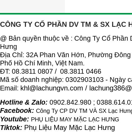
CÔNG TY CỔ PHẦN DV TM & SX LẠC
@ Bản quyền thuộc về : Công Ty Cổ Phần
Hưng
Địa Chỉ: 32A Phan Văn Hớn, Phường Đông
Phố Hồ Chí Minh, Việt Nam.
ĐT: 08.3811 0807 / 08.3811 0466
Mã số doanh nghiệp: 0302903103 - Ngày c
khl@
lachung
vn.com / lachung386@
Email:
Hotline & Zalo:
0902.842.980 ; 0388.614.
Facebook:
Công Ty CP DV TM VÀ SX Lạc Hưng
Youtube:
PHỤ LIỆU MAY MẶC LẠC HƯNG
Phụ Liệu May Mặc Lạc Hưng
Tiktok: