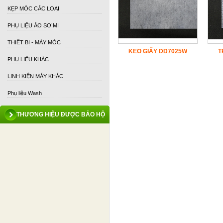
KẸP MÓC CÁC LOẠI
PHỤ LIỆU ÁO SƠ MI
THIẾT BỊ - MÁY MÓC
KEO GIẤY DD7025W
T
PHỤ LIỆU KHÁC
LINH KIỆN MÁY KHÁC
Phụ liệu Wash
THƯƠNG HIỆU ĐƯỢC BẢO HỘ