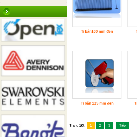
Ti bắn100 mm đen
Ti bắn 125 mm đen
T
Trang
1/3
:
1
2
3
Tiếp