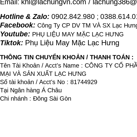
khl@
lachung
vn.com / lachung386@
Email:
Hotline & Zalo:
0902.842.980 ; 0388.614.
Facebook:
Công Ty CP DV TM VÀ SX Lạc Hưng
Youtube:
PHỤ LIỆU MAY MẶC LẠC HƯNG
Phụ Liệu May Mặc Lạc Hưng
Tiktok:
THÔNG TIN CHUYỂN KHOẢN / THANH TOÁN :
Tên Tài Khoản / Acct's Name : CÔNG TY CỔ P
MẠI VÀ SẢN XUẤT LẠC HƯNG
Số tài khoản / Acct's No : 81744929
Tại Ngân hàng Á Châu
Chi nhánh : Đông Sài Gòn