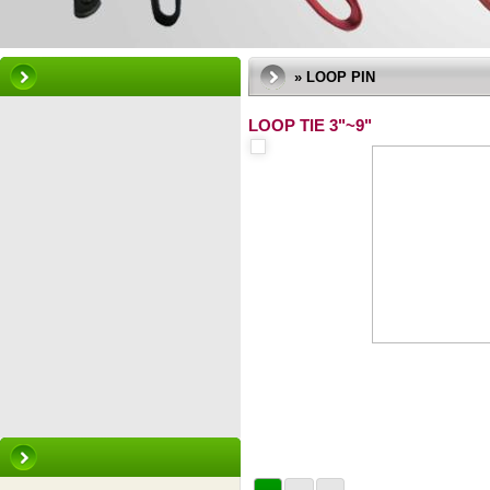
» LOOP PIN
LOOP TIE 3"~9"