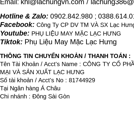
khl@
lachung
vn.com / lachung386@
Email:
Hotline & Zalo:
0902.842.980 ; 0388.614.
Facebook:
Công Ty CP DV TM VÀ SX Lạc Hưng
Youtube:
PHỤ LIỆU MAY MẶC LẠC HƯNG
Phụ Liệu May Mặc Lạc Hưng
Tiktok:
THÔNG TIN CHUYỂN KHOẢN / THANH TOÁN :
Tên Tài Khoản / Acct's Name : CÔNG TY CỔ P
MẠI VÀ SẢN XUẤT LẠC HƯNG
Số tài khoản / Acct's No : 81744929
Tại Ngân hàng Á Châu
Chi nhánh : Đông Sài Gòn