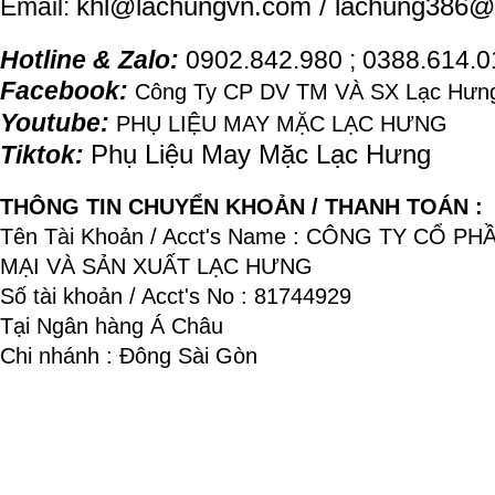
khl@
lachung
vn.com / lachung386@
Email:
Hotline & Zalo:
0902.842.980 ; 0388.614.
Facebook:
Công Ty CP DV TM VÀ SX Lạc Hưng
Youtube:
PHỤ LIỆU MAY MẶC LẠC HƯNG
Phụ Liệu May Mặc Lạc Hưng
Tiktok:
THÔNG TIN CHUYỂN KHOẢN / THANH TOÁN :
Tên Tài Khoản / Acct's Name : CÔNG TY CỔ P
MẠI VÀ SẢN XUẤT LẠC HƯNG
Số tài khoản / Acct's No : 81744929
Tại Ngân hàng Á Châu
Chi nhánh : Đông Sài Gòn