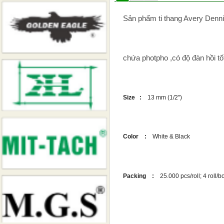
Sản phẩm ti thang Avery Denni
chứa photpho ,có độ đàn hồi 
Size :
13 mm (1/2")
Color :
White & Black
Packing :
25.000 pcs/roll; 4 roll/bo