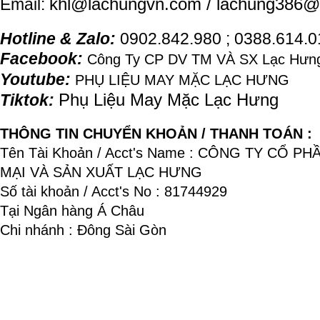
khl@
lachung
vn.com / lachung386@
Email:
Hotline & Zalo:
0902.842.980 ; 0388.614.
Facebook:
Công Ty CP DV TM VÀ SX Lạc Hưng
Youtube:
PHỤ LIỆU MAY MẶC LẠC HƯNG
Phụ Liệu May Mặc Lạc Hưng
Tiktok:
THÔNG TIN CHUYỂN KHOẢN / THANH TOÁN :
Tên Tài Khoản / Acct's Name : CÔNG TY CỔ P
MẠI VÀ SẢN XUẤT LẠC HƯNG
Số tài khoản / Acct's No : 81744929
Tại Ngân hàng Á Châu
Chi nhánh : Đông Sài Gòn