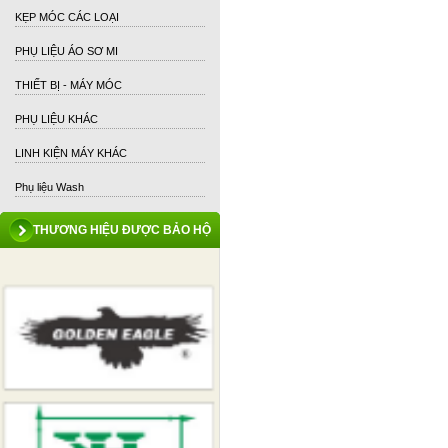
KẸP MÓC CÁC LOẠI
PHỤ LIỆU ÁO SƠ MI
THIẾT BỊ - MÁY MÓC
PHỤ LIỆU KHÁC
LINH KIỆN MÁY KHÁC
Phụ liệu Wash
THƯƠNG HIỆU ĐƯỢC BẢO HỘ