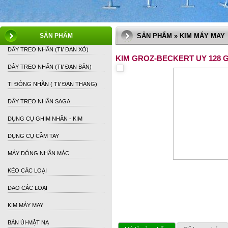
SẢN PHẨM
SẢN PHẨM » KIM MÁY MAY
DÂY TREO NHÃN (TI/ ĐẠN XỎ)
KIM GROZ-BECKERT UY 128 
DÂY TREO NHÃN (TI/ ĐẠN BẮN)
TI ĐÓNG NHÃN ( TI/ ĐẠN THANG)
DÂY TREO NHÃN SAGA
DỤNG CỤ GHIM NHÃN - KIM
DỤNG CỤ CẦM TAY
MÁY ĐÓNG NHÃN MÁC
KÉO CÁC LOẠI
DAO CÁC LOẠI
KIM MÁY MAY
BÀN ỦI-MẶT NẠ