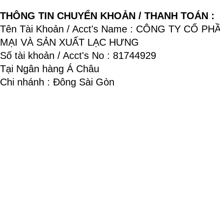
THÔNG TIN CHUYỂN KHOẢN / THANH TOÁN :
Tên Tài Khoản / Acct's Name : CÔNG TY CỔ P
MẠI VÀ SẢN XUẤT LẠC HƯNG
Số tài khoản / Acct's No : 81744929
Tại Ngân hàng Á Châu
Chi nhánh : Đông Sài Gòn