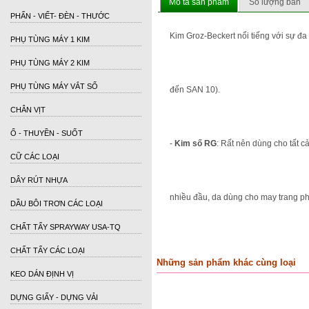
Mô tả sản phẩm
Số lượng bán
PHẤN - VIẾT- ĐÈN - THƯỚC
Kim Groz-Beckert nổi tiếng với sự
đ
a
PHỤ TÙNG MÁY 1 KIM
PHỤ TÙNG MÁY 2 KIM
PHỤ TÙNG MÁY VẮT SỔ
đ
ến SAN 10).
CHÂN VỊT
Ổ - THUYỀN - SUỐT
-
Kim số RG
: Rất nên dùng cho tất 
CỮ CÁC LOẠI
DÂY RÚT NHỰA
nhiều
đ
ầu, da dùng cho may trang p
DẦU BÔI TRƠN CÁC LOẠI
CHẤT TẨY SPRAYWAY USA-TQ
CHẤT TẨY CÁC LOẠI
Những sản phẩm khác cùng loại
KEO DÁN ĐỊNH VỊ
DỰNG GIẤY - DỰNG VẢI