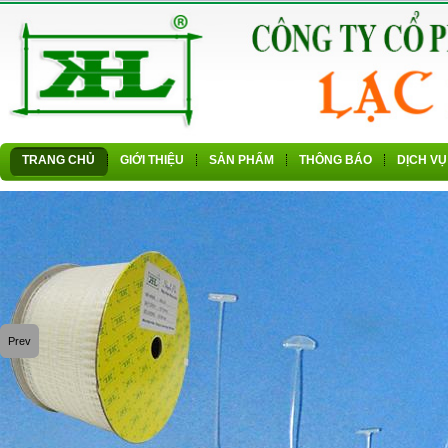
TRANG CHỦ
GIỚI THIỆU
SẢN PHẨM
THÔNG BÁO
DỊCH VỤ
Prev