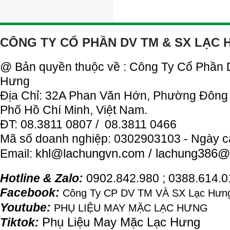
CÔNG TY CỔ PHẦN DV TM & SX LẠC
@ Bản quyền thuộc về : Công Ty Cổ Phần
Hưng
Địa Chỉ: 32A Phan Văn Hớn, Phường Đông
Phố Hồ Chí Minh, Việt Nam.
ĐT: 08.3811 0807 / 08.3811 0466
Mã số doanh nghiệp: 0302903103 - Ngày c
khl@
lachung
vn.com / lachung386@
Email:
Hotline & Zalo:
0902.842.980 ; 0388.614.
Facebook:
Công Ty CP DV TM VÀ SX Lạc Hưng
Youtube:
PHỤ LIỆU MAY MẶC LẠC HƯNG
Phụ Liệu May Mặc Lạc Hưng
Tiktok: