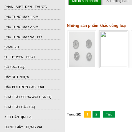
Mô tả sản phẩm
Số lượng bán
PHẤN - VIẾT- ĐÈN - THƯỚC
PHỤ TÙNG MÁY 1 KIM
Những sản phẩm khác cùng loại
PHỤ TÙNG MÁY 2 KIM
PHỤ TÙNG MÁY VẮT SỔ
CHÂN VỊT
Ổ - THUYỀN - SUỐT
CỮ CÁC LOẠI
DÂY RÚT NHỰA
DẦU BÔI TRƠN CÁC LOẠI
CHẤT TẨY SPRAYWAY USA-TQ
CHẤT TẨY CÁC LOẠI
Trang
1/2
:
1
2
Tiếp
KEO DÁN ĐỊNH VỊ
DỰNG GIẤY - DỰNG VẢI