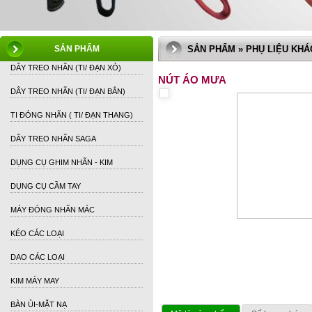
SẢN PHẨM
SẢN PHẨM » PHỤ LIỆU KHÁ
DÂY TREO NHÃN (TI/ ĐẠN XỎ)
NÚT ÁO MƯA
DÂY TREO NHÃN (TI/ ĐẠN BẮN)
TI ĐÓNG NHÃN ( TI/ ĐẠN THANG)
DÂY TREO NHÃN SAGA
DỤNG CỤ GHIM NHÃN - KIM
DỤNG CỤ CẦM TAY
MÁY ĐÓNG NHÃN MÁC
KÉO CÁC LOẠI
DAO CÁC LOẠI
KIM MÁY MAY
BÀN ỦI-MẶT NẠ