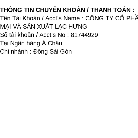
THÔNG TIN CHUYỂN KHOẢN / THANH TOÁN :
Tên Tài Khoản / Acct's Name : CÔNG TY CỔ P
MẠI VÀ SẢN XUẤT LẠC HƯNG
Số tài khoản / Acct's No : 81744929
Tại Ngân hàng Á Châu
Chi nhánh : Đông Sài Gòn