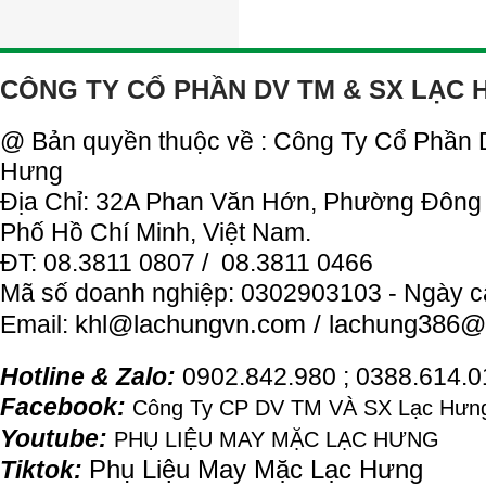
CÔNG TY CỔ PHẦN DV TM & SX LẠC
@ Bản quyền thuộc về : Công Ty Cổ Phần
Hưng
Địa Chỉ: 32A Phan Văn Hớn, Phường Đông
Phố Hồ Chí Minh, Việt Nam.
ĐT: 08.3811 0807 / 08.3811 0466
Mã số doanh nghiệp: 0302903103 - Ngày c
khl@
lachung
vn.com / lachung386@
Email:
Hotline & Zalo:
0902.842.980 ; 0388.614.
Facebook:
Công Ty CP DV TM VÀ SX Lạc Hưng
Youtube:
PHỤ LIỆU MAY MẶC LẠC HƯNG
Phụ Liệu May Mặc Lạc Hưng
Tiktok: