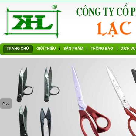
TRANG CHỦ
GIỚI THIỆU
SẢN PHẨM
THÔNG BÁO
DỊCH VỤ
Prev