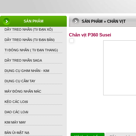
SẢN PHẨM
SẢN PHẨM » CHÂN VỊT
DÂY TREO NHÃN (TI/ ĐẠN XỎ)
Chân vịt P360 Susei
DÂY TREO NHÃN (TI/ ĐẠN BẮN)
TI ĐÓNG NHÃN ( TI/ ĐẠN THANG)
DÂY TREO NHÃN SAGA
DỤNG CỤ GHIM NHÃN - KIM
DỤNG CỤ CẦM TAY
MÁY ĐÓNG NHÃN MÁC
KÉO CÁC LOẠI
DAO CÁC LOẠI
KIM MÁY MAY
BÀN ỦI-MẶT NẠ