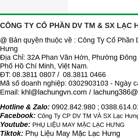
CÔNG TY CỔ PHẦN DV TM & SX LẠC
@ Bản quyền thuộc về : Công Ty Cổ Phần
Hưng
Địa Chỉ: 32A Phan Văn Hớn, Phường Đông
Phố Hồ Chí Minh, Việt Nam.
ĐT: 08.3811 0807 / 08.3811 0466
Mã số doanh nghiệp: 0302903103 - Ngày c
khl@
lachung
vn.com / lachung386@
Email:
Hotline & Zalo:
0902.842.980 ; 0388.614.
Facebook:
Công Ty CP DV TM VÀ SX Lạc Hưng
Youtube:
PHỤ LIỆU MAY MẶC LẠC HƯNG
Phụ Liệu May Mặc Lạc Hưng
Tiktok: