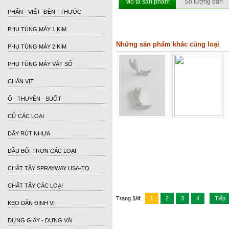
Mô tả sản phẩm
Số lượng bán
PHẤN - VIẾT- ĐÈN - THƯỚC
PHỤ TÙNG MÁY 1 KIM
Những sản phẩm khác cùng loại
PHỤ TÙNG MÁY 2 KIM
PHỤ TÙNG MÁY VẮT SỔ
CHÂN VỊT
Ổ - THUYỀN - SUỐT
CỮ CÁC LOẠI
DÂY RÚT NHỰA
DẦU BÔI TRƠN CÁC LOẠI
CHẤT TẨY SPRAYWAY USA-TQ
CHẤT TẨY CÁC LOẠI
Trang
1/4
:
1
2
3
4
Tiếp
KEO DÁN ĐỊNH VỊ
DỰNG GIẤY - DỰNG VẢI