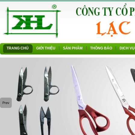
TRANG CHỦ
GIỚI THIỆU
SẢN PHẨM
THÔNG BÁO
DỊCH VỤ
Prev