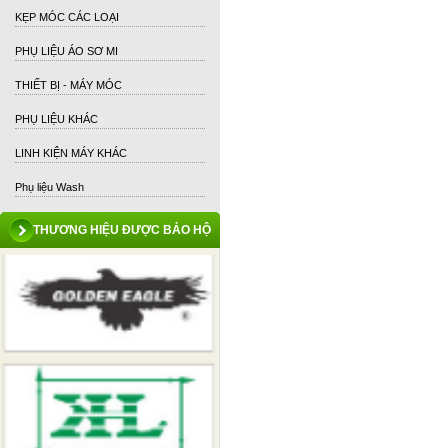
KẸP MÓC CÁC LOẠI
PHỤ LIỆU ÁO SƠ MI
THIẾT BỊ - MÁY MÓC
PHỤ LIỆU KHÁC
LINH KIỆN MÁY KHÁC
Phụ liệu Wash
THƯƠNG HIỆU ĐƯỢC BẢO HỘ