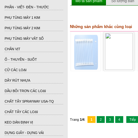
Mô tả sản phẩm
Số lượng bán
PHẤN - VIẾT- ĐÈN - THƯỚC
PHỤ TÙNG MÁY 1 KIM
Những sản phẩm khác cùng loại
PHỤ TÙNG MÁY 2 KIM
PHỤ TÙNG MÁY VẮT SỔ
CHÂN VỊT
Ổ - THUYỀN - SUỐT
CỮ CÁC LOẠI
DÂY RÚT NHỰA
DẦU BÔI TRƠN CÁC LOẠI
CHẤT TẨY SPRAYWAY USA-TQ
CHẤT TẨY CÁC LOẠI
Trang
1/4
:
1
2
3
4
Tiếp
KEO DÁN ĐỊNH VỊ
DỰNG GIẤY - DỰNG VẢI