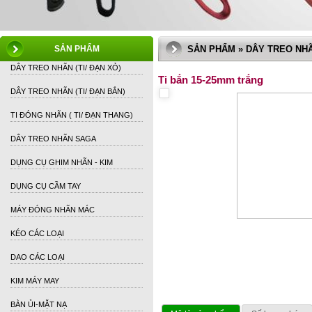
SẢN PHẨM
SẢN PHẨM » DÂY TREO NHÃN
DÂY TREO NHÃN (TI/ ĐẠN XỎ)
Ti bắn 15-25mm trắng
DÂY TREO NHÃN (TI/ ĐẠN BẮN)
TI ĐÓNG NHÃN ( TI/ ĐẠN THANG)
DÂY TREO NHÃN SAGA
DỤNG CỤ GHIM NHÃN - KIM
DỤNG CỤ CẦM TAY
MÁY ĐÓNG NHÃN MÁC
KÉO CÁC LOẠI
DAO CÁC LOẠI
KIM MÁY MAY
BÀN ỦI-MẶT NẠ