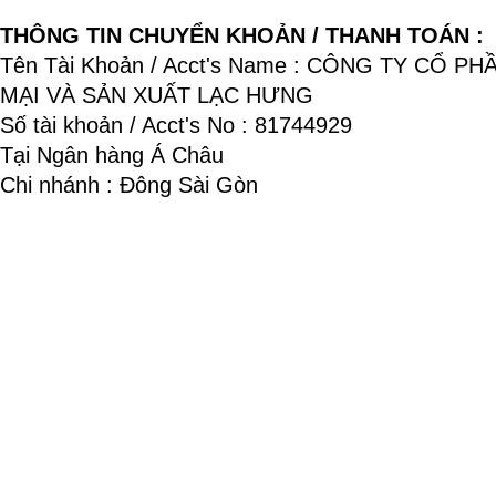
THÔNG TIN CHUYỂN KHOẢN / THANH TOÁN :
Tên Tài Khoản / Acct's Name : CÔNG TY CỔ P
MẠI VÀ SẢN XUẤT LẠC HƯNG
Số tài khoản / Acct's No : 81744929
Tại Ngân hàng Á Châu
Chi nhánh : Đông Sài Gòn