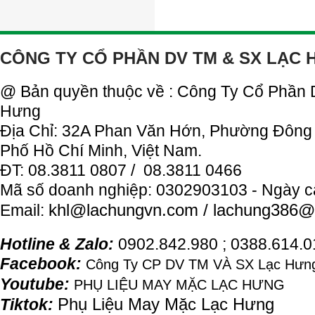
CÔNG TY CỔ PHẦN DV TM & SX LẠC
@ Bản quyền thuộc về : Công Ty Cổ Phần
Hưng
Địa Chỉ: 32A Phan Văn Hớn, Phường Đông
Phố Hồ Chí Minh, Việt Nam.
ĐT: 08.3811 0807 / 08.3811 0466
Mã số doanh nghiệp: 0302903103 - Ngày c
khl@
lachung
vn.com / lachung386@
Email:
Hotline & Zalo:
0902.842.980 ; 0388.614.
Facebook:
Công Ty CP DV TM VÀ SX Lạc Hưng
Youtube:
PHỤ LIỆU MAY MẶC LẠC HƯNG
Phụ Liệu May Mặc Lạc Hưng
Tiktok: