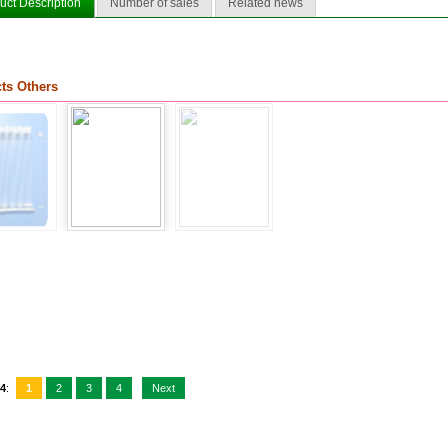
uct Description
Number of sales
Related news
ts Others
/4
:
1
2
3
4
Next