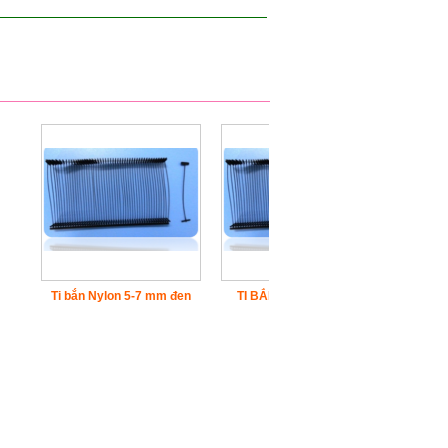
Ti bắn Nylon 5-7 mm đen
TI BẮN 7 mm PP trắng
Ti BẮN 7 m