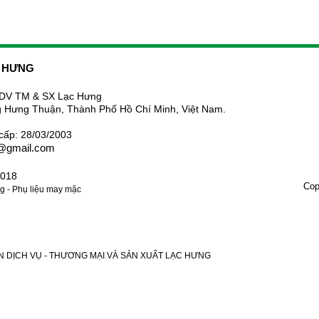
C HƯNG
DV TM & SX Lạc Hưng
 Hưng Thuận, Thành Phố Hồ Chí Minh, Việt Nam.
cấp: 28/03/2003
6@gmail.com
.018
Cop
 - Phụ liệu may mặc
PHẦN DỊCH VỤ - THƯƠNG MẠI VÀ SẢN XUẤT LẠC HƯNG