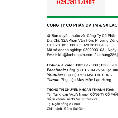
028.3811.0807
CÔNG TY CỔ PHẦN DV TM & SX LẠ
@ Bản quyền thuộc về: Công Ty
Cổ
Phần
Địa Chỉ: 32A Phan Văn Hớn, Phường Đông
ĐT: 028.3811 0807 / 028.3811 0466
Mã số doanh nghiệp: 0302903103 - Ngày 
Email:
khl@
lachung
vn.com / lachung38
Hotline & Zalo:
0902.842.980 ; 0388.614
Facebook:
Công Ty CP DV TM VÀ SX Lạc Hưng
Youtube:
PHỤ LIỆU MAY MẶC LẠC HƯNG
Tiktok:
Phụ Liệu May Mặc Lạc Hưng
THÔNG TIN CHUYỂN KHOẢN / THANH TOÁN :
Tên Tài Khoản / Acct's Name : CÔNG TY CỔ 
Số tài khoản / Acct's No : 81744929
Tại Ngân hàng Á Châu
Chi nhánh : Đông Sài Gòn