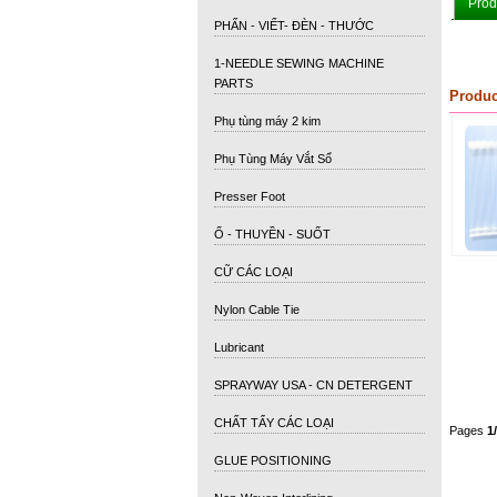
Prod
PHẤN - VIẾT- ĐÈN - THƯỚC
1-NEEDLE SEWING MACHINE
PARTS
Produc
Phụ tùng máy 2 kim
Phụ Tùng Máy Vắt Sổ
Presser Foot
Ổ - THUYỀN - SUỐT
CỮ CÁC LOẠI
Nylon Cable Tie
Lubricant
SPRAYWAY USA - CN DETERGENT
CHẤT TẨY CÁC LOẠI
Pages
1
GLUE POSITIONING