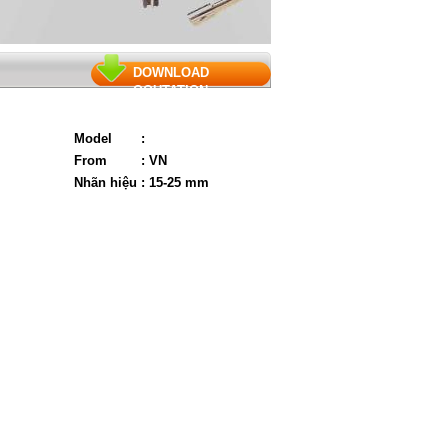
DOWNLOAD
QOUTATION
Model
:
From
: VN
Nhãn hiệu
: 15-25 mm