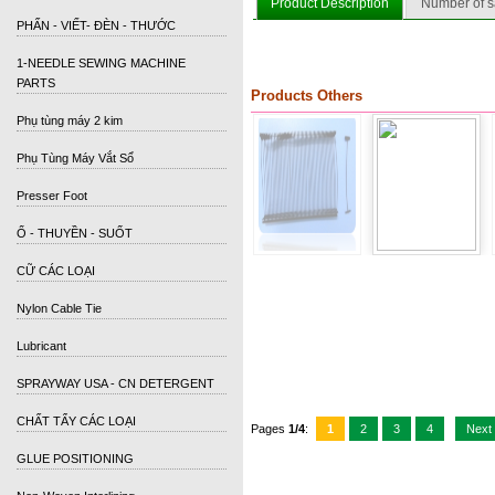
Product Description
Number of s
PHẤN - VIẾT- ĐÈN - THƯỚC
1-NEEDLE SEWING MACHINE
PARTS
Products Others
Phụ tùng máy 2 kim
Phụ Tùng Máy Vắt Sổ
Presser Foot
Ổ - THUYỀN - SUỐT
CỮ CÁC LOẠI
Nylon Cable Tie
Lubricant
SPRAYWAY USA - CN DETERGENT
CHẤT TẨY CÁC LOẠI
Pages
1/4
:
1
2
3
4
Next
GLUE POSITIONING