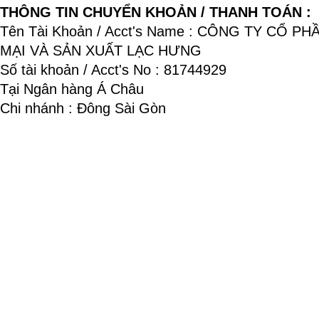
THÔNG TIN CHUYỂN KHOẢN / THANH TOÁN :
Tên Tài Khoản / Acct's Name : CÔNG TY CỔ P
MẠI VÀ SẢN XUẤT LẠC HƯNG
Số tài khoản / Acct's No : 81744929
Tại Ngân hàng Á Châu
Chi nhánh : Đông Sài Gòn