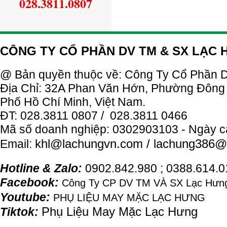
028.3811.0807
CÔNG TY CỔ PHẦN DV TM & SX LẠC
@ Bản quyền thuộc về: Công Ty
Cổ
Phần
D
Địa Chỉ: 32A Phan Văn Hớn, Phường Đông
Phố Hồ Chí Minh, Việt Nam.
ĐT: 028.3811 0807 / 028.3811 0466
Mã số doanh nghiệp: 0302903103 - Ngày c
khl@
lachung
vn.com / lachung386@
Email:
Hotline & Zalo:
0902.842.980 ; 0388.614.
Facebook:
Công Ty CP DV TM VÀ SX Lạc Hưng
Youtube:
PHỤ LIỆU MAY MẶC LẠC HƯNG
Phụ Liệu May Mặc Lạc Hưng
Tiktok: