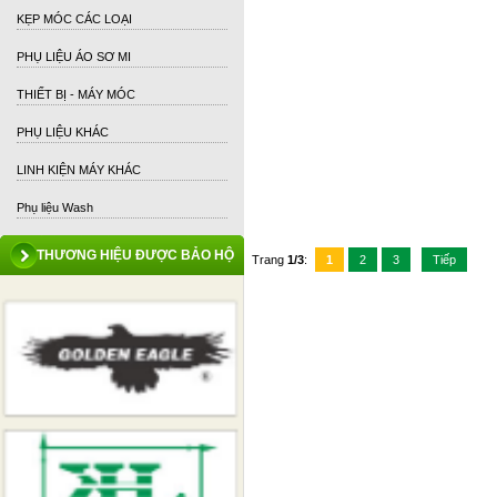
KẸP MÓC CÁC LOẠI
PHỤ LIỆU ÁO SƠ MI
THIẾT BỊ - MÁY MÓC
PHỤ LIỆU KHÁC
LINH KIỆN MÁY KHÁC
Phụ liệu Wash
THƯƠNG HIỆU ĐƯỢC BẢO HỘ
Trang
1/3
:
1
2
3
Tiếp