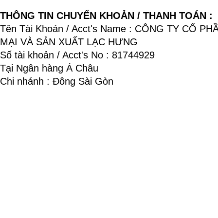
THÔNG TIN CHUYỂN KHOẢN / THANH TOÁN :
Tên Tài Khoản / Acct's Name : CÔNG TY CỔ P
MẠI VÀ SẢN XUẤT LẠC HƯNG
Số tài khoản / Acct's No : 81744929
Tại Ngân hàng Á Châu
Chi nhánh : Đông Sài Gòn