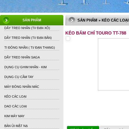
SẢN PHẨM
SẢN PHẨM » KÉO CÁC LOẠI
DÂY TREO NHÃN (TI/ ĐẠN XỎ)
KÉO BẤM CHỈ TOURO TT-788
DÂY TREO NHÃN (TI/ ĐẠN BẮN)
TI ĐÓNG NHÃN ( TI/ ĐẠN THANG)
DÂY TREO NHÃN SAGA
DỤNG CỤ GHIM NHÃN - KIM
DỤNG CỤ CẦM TAY
MÁY ĐÓNG NHÃN MÁC
KÉO CÁC LOẠI
DAO CÁC LOẠI
KIM MÁY MAY
BÀN ỦI-MẶT NẠ