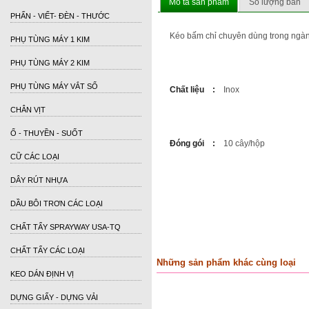
Mô tả sản phẩm
Số lượng bán
PHẤN - VIẾT- ĐÈN - THƯỚC
Kéo bấm chỉ chuyên dùng trong ngà
PHỤ TÙNG MÁY 1 KIM
PHỤ TÙNG MÁY 2 KIM
PHỤ TÙNG MÁY VẮT SỔ
Chất liệu :
Inox
CHÂN VỊT
Ổ - THUYỀN - SUỐT
Đóng gói :
10
cây
/hộp
CỮ CÁC LOẠI
DÂY RÚT NHỰA
DẦU BÔI TRƠN CÁC LOẠI
CHẤT TẨY SPRAYWAY USA-TQ
CHẤT TẨY CÁC LOẠI
Những sản phẩm khác cùng loại
KEO DÁN ĐỊNH VỊ
DỰNG GIẤY - DỰNG VẢI