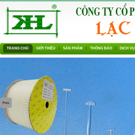
TRANG CHỦ
GIỚI THIỆU
SẢN PHẨM
THÔNG BÁO
DỊCH VỤ
Prev