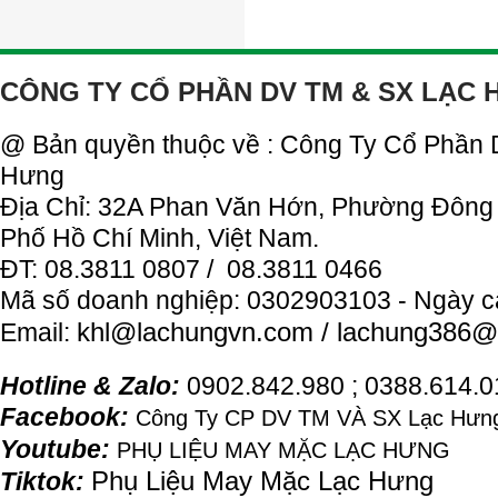
CÔNG TY CỔ PHẦN DV TM & SX LẠC
@ Bản quyền thuộc về : Công Ty Cổ Phần
Hưng
Địa Chỉ: 32A Phan Văn Hớn, Phường Đông
Phố Hồ Chí Minh, Việt Nam.
ĐT: 08.3811 0807 / 08.3811 0466
Mã số doanh nghiệp: 0302903103 - Ngày c
khl@
lachung
vn.com / lachung386@
Email:
Hotline & Zalo:
0902.842.980 ; 0388.614.
Facebook:
Công Ty CP DV TM VÀ SX Lạc Hưng
Youtube:
PHỤ LIỆU MAY MẶC LẠC HƯNG
Phụ Liệu May Mặc Lạc Hưng
Tiktok: