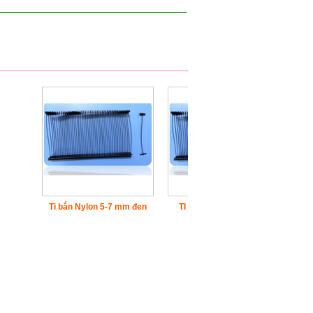
Ti bắn Nylon 5-7 mm đen
TI BẮN 7 mm PP trắng
Ti BẮN 7 