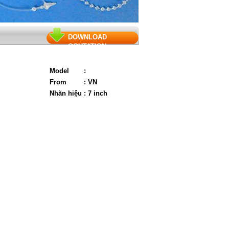
DOWNLOAD
QOUTATION
Model
:
From
: VN
Nhãn hiệu
: 7 inch