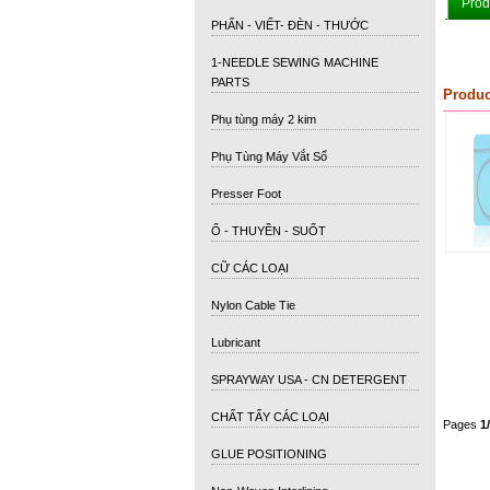
Prod
PHẤN - VIẾT- ĐÈN - THƯỚC
1-NEEDLE SEWING MACHINE
PARTS
Produc
Phụ tùng máy 2 kim
Phụ Tùng Máy Vắt Sổ
Presser Foot
Ổ - THUYỀN - SUỐT
CỮ CÁC LOẠI
Nylon Cable Tie
Lubricant
SPRAYWAY USA - CN DETERGENT
CHẤT TẨY CÁC LOẠI
Pages
1
GLUE POSITIONING