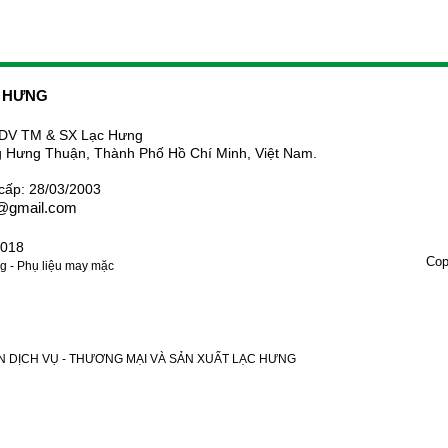
C HƯNG
DV TM & SX Lạc Hưng
 Hưng Thuận, Thành Phố Hồ Chí Minh, Việt Nam.
cấp: 28/03/2003
6@gmail.com
.018
Cop
 - Phụ liệu may mặc
PHẦN DỊCH VỤ - THƯƠNG MẠI VÀ SẢN XUẤT LẠC HƯNG