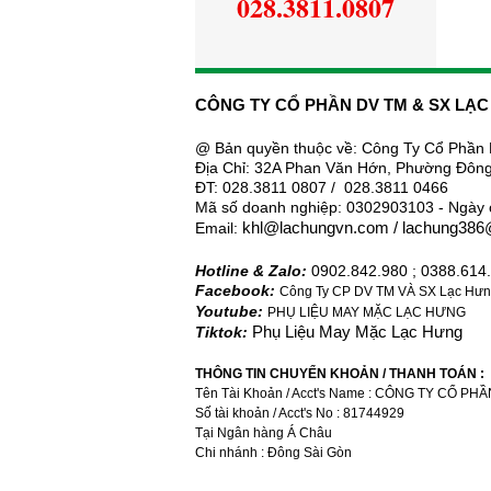
028.3811.0807
CÔNG TY CỔ PHẦN DV TM & SX LẠ
@ Bản quyền thuộc về: Công Ty
Cổ
Phần
Địa Chỉ: 32A Phan Văn Hớn, Phường Đông
ĐT: 028.3811 0807 / 028.3811 0466
Mã số doanh nghiệp: 0302903103 - Ngày 
Email:
khl@
lachung
vn.com / lachung38
Hotline & Zalo:
0902.842.980 ; 0388.614
Facebook:
Công Ty CP DV TM VÀ SX Lạc Hưng
Youtube:
PHỤ LIỆU MAY MẶC LẠC HƯNG
Tiktok:
Phụ Liệu May Mặc Lạc Hưng
THÔNG TIN CHUYỂN KHOẢN / THANH TOÁN :
Tên Tài Khoản / Acct's Name : CÔNG TY CỔ 
Số tài khoản / Acct's No : 81744929
Tại Ngân hàng Á Châu
Chi nhánh : Đông Sài Gòn