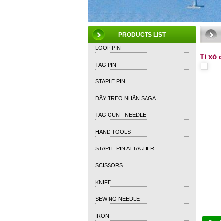
PRODUCTS LIST
LOOP PIN
Ti xỏ
TAG PIN
STAPLE PIN
DÂY TREO NHÃN SAGA
TAG GUN - NEEDLE
HAND TOOLS
STAPLE PIN ATTACHER
SCISSORS
KNIFE
SEWING NEEDLE
IRON