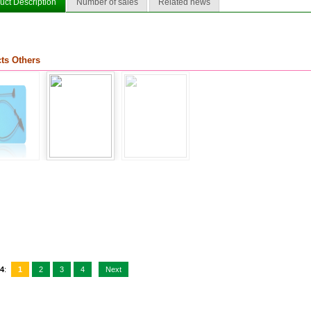
uct Description
Number of sales
Related news
ts Others
/4
:
1
2
3
4
Next